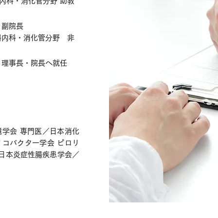
器内科・消化管分野 助教
 副院長
器内科・消化管分野 非
 理事長・院長へ就任
鏡学会 専門医／日本消化
リコバクター学会 ピロリ
日本炎症性腸疾患学会／